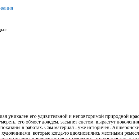
ования
цы»
иал уникален его удивительной и неповторимой природной красо
мереть, его обмоет дождем, засыпет снегом, вырастут поколения 
 показаны в работах. Сам материал - уже историчен. Апшеронск
и художниками, которые когда-то вдохновились местными ремесл
у и правила продолжает нести художник, это мастерство, о кото