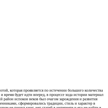
той, которая проявляется по истечении большого количества
и время будет идти вперед, в процессе хода истории материал
ий район испокон веков был очагом зарождения и развития
енниками, сформировались традиции, стиль и характер в
ром не пишут книг, нет статей в интернете и его не найти в