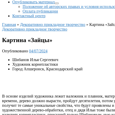
Опубликовать материал
Положение об авторских правах и условия использ
Оплата публикации
Контактный центр
Главная
»
Декоративно прикладное творчество
»
Картина «Зай
Декоративно прикладное творчество
Картина «Зайцы»
Опубликовано
04/07/2024
Шибанов Илья Сергеевич
Художник корнепластики
Город Апшеронск, Краснодарский край
В основе изделий художника лежит валежник и плавник, матер
времени, дерево должно вырасти, пройдут десятилетия, потом у
получит те самые уникальные свойства, что будут проявлены и
художественной дерево-обработки, отец и дядя Ильи тоже был
изделиях корнепластики, присущий только Шибановым, чью наук