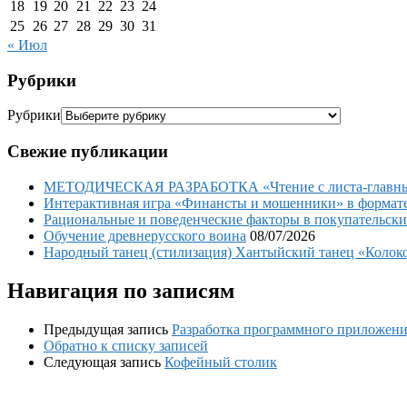
18
19
20
21
22
23
24
25
26
27
28
29
30
31
« Июл
Рубрики
Рубрики
Свежие публикации
МЕТОДИЧЕСКАЯ РАЗРАБОТКА «Чтение с листа-главный 
Интерактивная игра «Финансты и мошенники» в формате 
Рациональные и поведенческие факторы в покупательски
Обучение древнерусского воина
08/07/2026
Народный танец (стилизация) Хантыйский танец «Колоко
Навигация по записям
Предыдущая запись
Разработка программного приложени
Обратно к списку записей
Следующая запись
Кофейный столик