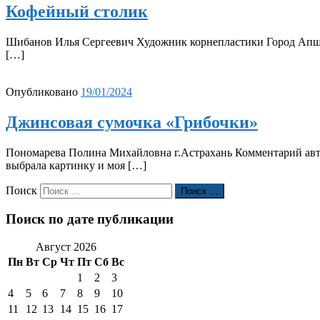
Кофейный столик
Шибанов Илья Сергеевич Художник корнепластики Город Апшер
[…]
Опубликовано
19/01/2024
Джинсовая сумочка «Грибочки»
Пономарева Полина Михайловна г.Астрахань Комментарий авто
выбрала картинку и моя […]
Поиск
Поиск …
Поиск по дате публикации
Август 2026
Пн
Вт
Ср
Чт
Пт
Сб
Вс
1
2
3
4
5
6
7
8
9
10
11
12
13
14
15
16
17