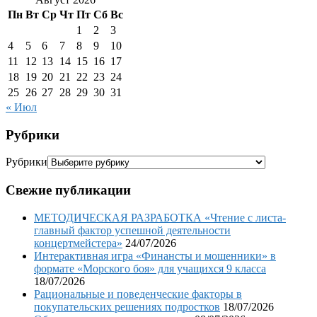
Пн
Вт
Ср
Чт
Пт
Сб
Вс
1
2
3
4
5
6
7
8
9
10
11
12
13
14
15
16
17
18
19
20
21
22
23
24
25
26
27
28
29
30
31
« Июл
Рубрики
Рубрики
Свежие публикации
МЕТОДИЧЕСКАЯ РАЗРАБОТКА «Чтение с листа-
главный фактор успешной деятельности
концертмейстера»
24/07/2026
Интерактивная игра «Финансты и мошенники» в
формате «Морского боя» для учащихся 9 класса
18/07/2026
Рациональные и поведенческие факторы в
покупательских решениях подростков
18/07/2026