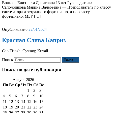
Волкова Елизавета Денисовна 13 лет Руководитель:
Сапожникова Марина Валерьевна — Преподаватель по классу
синтезатора и эстрадного фортепиано, и по классу
фортепиано. МБУ […]
Опубликовано
22/01/2024
Красная Слива Каприз
Cao Tianzhi Сучжоу, Китай
Поиск
Поиск …
Поиск по дате публикации
Август 2026
Пн
Вт
Ср
Чт
Пт
Сб
Вс
1
2
3
4
5
6
7
8
9
10
11
12
13
14
15
16
17
18
19
20
21
22
23
24
25
26
27
28
29
30
31