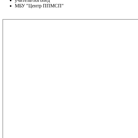
учитель-логопед
МБУ "Центр ППМСП"