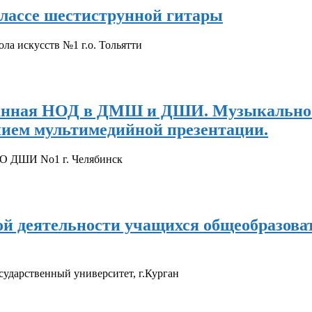
классе шестиструнной гитары
 искусств №1 г.о. Тольятти
ванная НОД в ДМШ и ДШИ. Музыкально 
нием мультимедийной презентации.
ДО ДШИ No1 г. Челябинск
ой деятельности учащихся общеобразов
сударственный университет, г.Курган