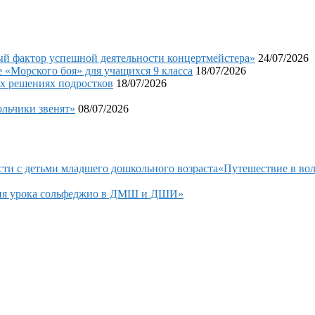
фактор успешной деятельности концертмейстера»
24/07/2026
«Морского боя» для учащихся 9 класса
18/07/2026
х решениях подростков
18/07/2026
льчики звенят»
08/07/2026
сти с детьми младшего дошкольного возраста«Путешествие в в
ция урока сольфеджио в ДМШ и ДШИ»