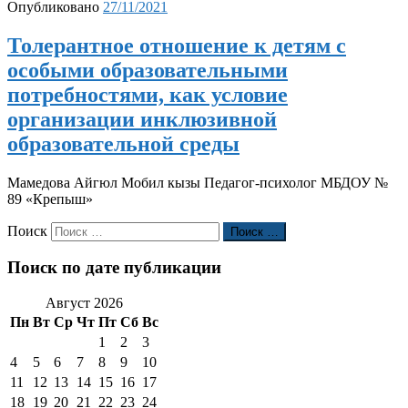
Опубликовано
27/11/2021
Толерантное отношение к детям с
особыми образовательными
потребностями, как условие
организации инклюзивной
образовательной среды
Мамедова Айгюл Мобил кызы Педагог-психолог МБДОУ №
89 «Крепыш»
Поиск
Поиск …
Поиск по дате публикации
Август 2026
Пн
Вт
Ср
Чт
Пт
Сб
Вс
1
2
3
4
5
6
7
8
9
10
11
12
13
14
15
16
17
18
19
20
21
22
23
24