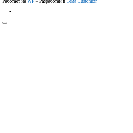
Работает на
WP
– Разработан в
Тема Customizr