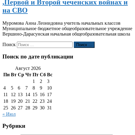
,Первой и Второй чеченских войнах и
на СВО
Муромова Анна Леонидовна учитель начальных классов
Муниципальное бюджетное общеобразовательное учреждение
Вершино-Дарасунская начальная общеобразовательная школа
Поиск
Поиск …
Поиск по дате публикации
Август 2026
Пн
Вт
Ср
Чт
Пт
Сб
Вс
1
2
3
4
5
6
7
8
9
10
11
12
13
14
15
16
17
18
19
20
21
22
23
24
25
26
27
28
29
30
31
« Июл
Рубрики