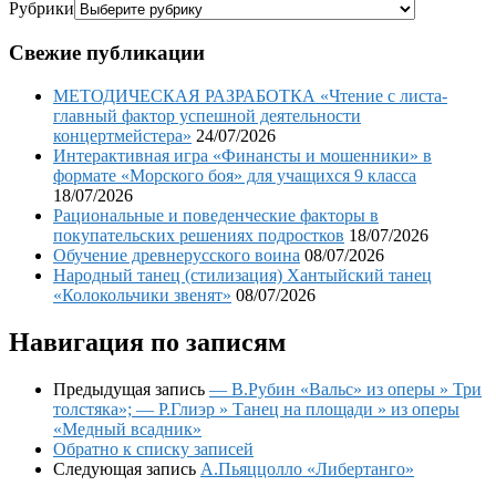
Рубрики
Свежие публикации
МЕТОДИЧЕСКАЯ РАЗРАБОТКА «Чтение с листа-
главный фактор успешной деятельности
концертмейстера»
24/07/2026
Интерактивная игра «Финансты и мошенники» в
формате «Морского боя» для учащихся 9 класса
18/07/2026
Рациональные и поведенческие факторы в
покупательских решениях подростков
18/07/2026
Обучение древнерусского воина
08/07/2026
Народный танец (стилизация) Хантыйский танец
«Колокольчики звенят»
08/07/2026
Навигация по записям
Предыдущая запись
— В.Рубин «Вальс» из оперы » Три
толстяка»; — Р.Глиэр » Танец на площади » из оперы
«Медный всадник»
Обратно к списку записей
Следующая запись
А.Пьяццолло «Либертанго»