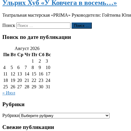
Ульрих Хуб «У Ковчега в восемь…»
Театральная мастерская «PRIMA» Руководители: Гойтиева 
Поиск
Поиск …
Поиск по дате публикации
Август 2026
Пн
Вт
Ср
Чт
Пт
Сб
Вс
1
2
3
4
5
6
7
8
9
10
11
12
13
14
15
16
17
18
19
20
21
22
23
24
25
26
27
28
29
30
31
« Июл
Рубрики
Рубрики
Свежие публикации