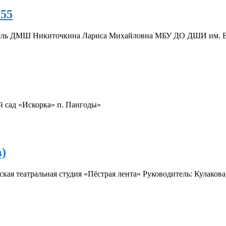
.55
ель ДМШ Никиточкина Лариса Михайловна МБУ ДО ДШИ им. В.В.
 сад «Искорка» п. Пангоды»
в)
кая театральная студия «Пёстрая лента» Руководитель: Кулако