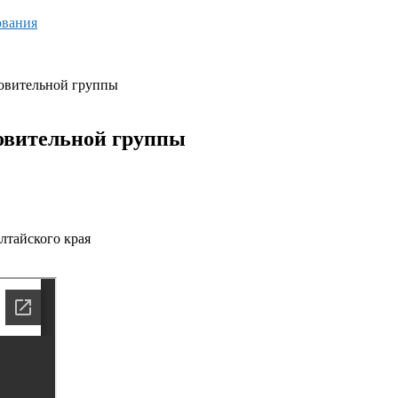
ования
товительной группы
товительной группы
лтайского края