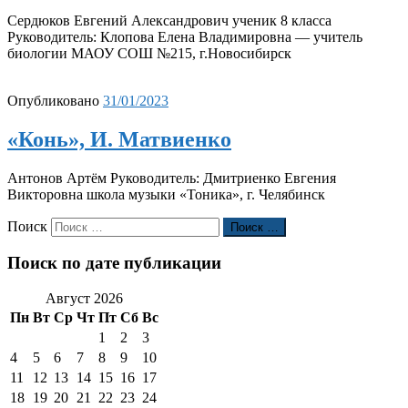
Сердюков Евгений Александрович ученик 8 класса
Руководитель: Клопова Елена Владимировна — учитель
биологии МАОУ СОШ №215, г.Новосибирск
Опубликовано
31/01/2023
«Конь», И. Матвиенко
Антонов Артём Руководитель: Дмитриенко Евгения
Викторовна школа музыки «Тоника», г. Челябинск
Поиск
Поиск …
Поиск по дате публикации
Август 2026
Пн
Вт
Ср
Чт
Пт
Сб
Вс
1
2
3
4
5
6
7
8
9
10
11
12
13
14
15
16
17
18
19
20
21
22
23
24