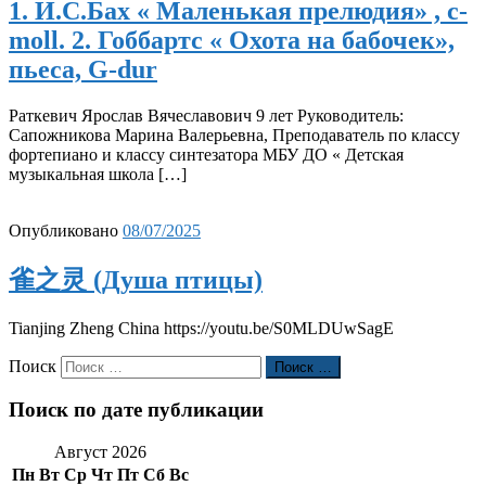
1. И.С.Бах « Маленькая прелюдия» , c-
moll. 2. Гоббартс « Охота на бабочек»,
пьеса, G-dur
Раткевич Ярослав Вячеславович 9 лет Руководитель:
Сапожникова Марина Валерьевна, Преподаватель по классу
фортепиано и классу синтезатора МБУ ДО « Детская
музыкальная школа […]
Опубликовано
08/07/2025
雀之灵 (Душа птицы)
Tianjing Zheng China https://youtu.be/S0MLDUwSagE
Поиск
Поиск …
Поиск по дате публикации
Август 2026
Пн
Вт
Ср
Чт
Пт
Сб
Вс