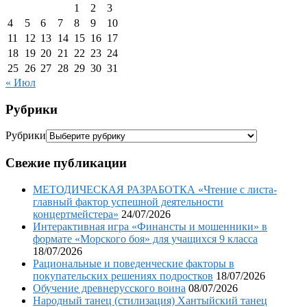
1
2
3
4
5
6
7
8
9
10
11
12
13
14
15
16
17
18
19
20
21
22
23
24
25
26
27
28
29
30
31
« Июл
Рубрики
Рубрики
Свежие публикации
МЕТОДИЧЕСКАЯ РАЗРАБОТКА «Чтение с листа-
главный фактор успешной деятельности
концертмейстера»
24/07/2026
Интерактивная игра «Финансты и мошенники» в
формате «Морского боя» для учащихся 9 класса
18/07/2026
Рациональные и поведенческие факторы в
покупательских решениях подростков
18/07/2026
Обучение древнерусского воина
08/07/2026
Народный танец (стилизация) Хантыйский танец