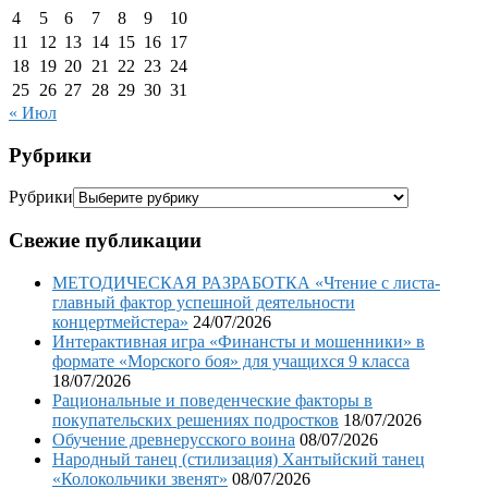
4
5
6
7
8
9
10
11
12
13
14
15
16
17
18
19
20
21
22
23
24
25
26
27
28
29
30
31
« Июл
Рубрики
Рубрики
Свежие публикации
МЕТОДИЧЕСКАЯ РАЗРАБОТКА «Чтение с листа-
главный фактор успешной деятельности
концертмейстера»
24/07/2026
Интерактивная игра «Финансты и мошенники» в
формате «Морского боя» для учащихся 9 класса
18/07/2026
Рациональные и поведенческие факторы в
покупательских решениях подростков
18/07/2026
Обучение древнерусского воина
08/07/2026
Народный танец (стилизация) Хантыйский танец
«Колокольчики звенят»
08/07/2026