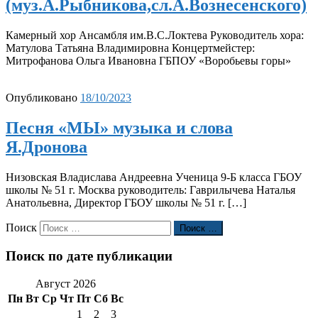
(муз.А.Рыбникова,сл.А.Вознесенского)
Камерный хор Ансамбля им.В.С.Локтева Руководитель хора:
Матулова Татьяна Владимировна Концертмейстер:
Митрофанова Ольга Ивановна ГБПОУ «Воробьевы горы»
Опубликовано
18/10/2023
Песня «МЫ» музыка и слова
Я.Дронова
Низовская Владислава Андреевна Ученица 9-Б класса ГБОУ
школы № 51 г. Москва руководитель: Гаврилычева Наталья
Анатольевна, Директор ГБОУ школы № 51 г. […]
Поиск
Поиск …
Поиск по дате публикации
Август 2026
Пн
Вт
Ср
Чт
Пт
Сб
Вс
1
2
3