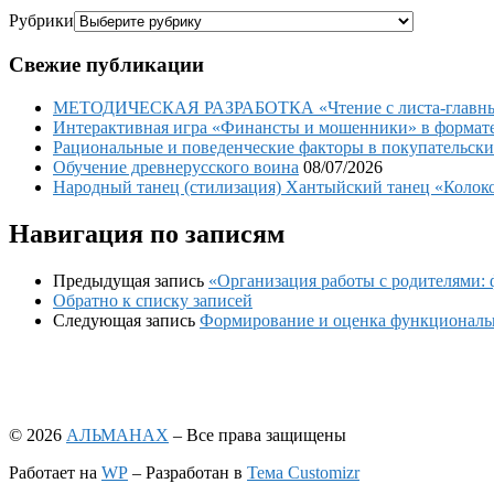
Рубрики
Свежие публикации
МЕТОДИЧЕСКАЯ РАЗРАБОТКА «Чтение с листа-главный 
Интерактивная игра «Финансты и мошенники» в формате 
Рациональные и поведенческие факторы в покупательски
Обучение древнерусского воина
08/07/2026
Народный танец (стилизация) Хантыйский танец «Колоко
Навигация по записям
Предыдущая запись
«Организация работы с родителями:
Обратно к списку записей
Следующая запись
Формирование и оценка функциональн
© 2026
АЛЬМАНАХ
– Все права защищены
Работает на
WP
– Разработан в
Тема Customizr