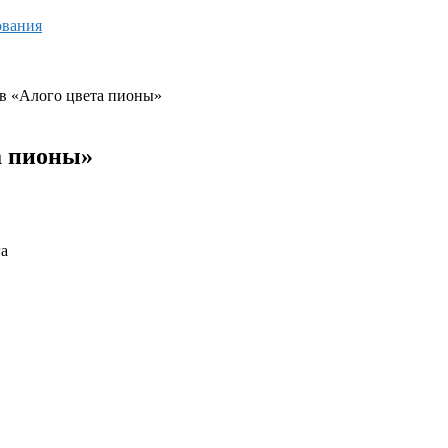
ования
в «Алого цвета пионы»
а пионы»
га