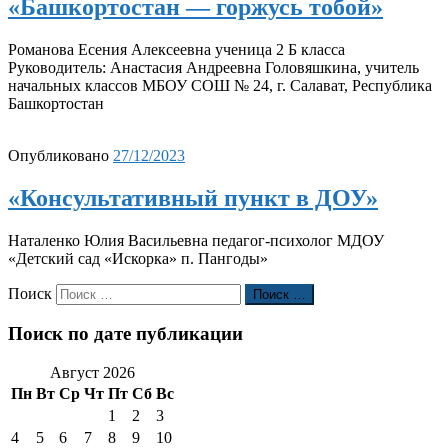
«Башкортостан — горжусь тобой»
Романова Есения Алексеевна ученица 2 Б класса
Руководитель: Анастасия Андреевна Головяшкина, учитель
начальных классов МБОУ СОШ № 24, г. Салават, Республика
Башкортостан
Опубликовано
27/12/2023
«Консультативный пункт в ДОУ»
Наталенко Юлия Васильевна педагог-психолог МДОУ
«Детский сад «Искорка» п. Пангоды»
Поиск
Поиск …
Поиск по дате публикации
Август 2026
Пн
Вт
Ср
Чт
Пт
Сб
Вс
1
2
3
4
5
6
7
8
9
10