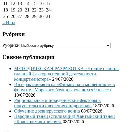
11
12
13
14
15
16
17
18
19
20
21
22
23
24
25
26
27
28
29
30
31
« Июл
Рубрики
Рубрики
Свежие публикации
МЕТОДИЧЕСКАЯ РАЗРАБОТКА «Чтение с листа-
главный фактор успешной деятельности
концертмейстера»
24/07/2026
Интерактивная игра «Финансты и мошенники» в
формате «Морского боя» для учащихся 9 класса
18/07/2026
Рациональные и поведенческие факторы в
покупательских решениях подростков
18/07/2026
Обучение древнерусского воина
08/07/2026
Народный танец (стилизация) Хантыйский танец
«Колокольчики звенят»
08/07/2026