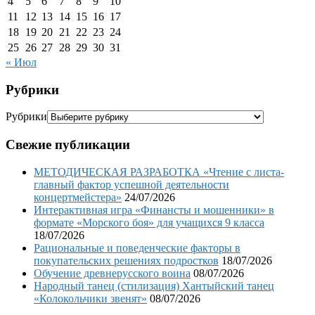
4
5
6
7
8
9
10
11
12
13
14
15
16
17
18
19
20
21
22
23
24
25
26
27
28
29
30
31
« Июл
Рубрики
Рубрики
Свежие публикации
МЕТОДИЧЕСКАЯ РАЗРАБОТКА «Чтение с листа-
главный фактор успешной деятельности
концертмейстера»
24/07/2026
Интерактивная игра «Финансты и мошенники» в
формате «Морского боя» для учащихся 9 класса
18/07/2026
Рациональные и поведенческие факторы в
покупательских решениях подростков
18/07/2026
Обучение древнерусского воина
08/07/2026
Народный танец (стилизация) Хантыйский танец
«Колокольчики звенят»
08/07/2026