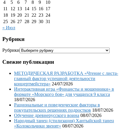
4
5
6
7
8
9
10
11
12
13
14
15
16
17
18
19
20
21
22
23
24
25
26
27
28
29
30
31
« Июл
Рубрики
Рубрики
Свежие публикации
МЕТОДИЧЕСКАЯ РАЗРАБОТКА «Чтение с листа-
главный фактор успешной деятельности
концертмейстера»
24/07/2026
Интерактивная игра «Финансты и мошенники» в
формате «Морского боя» для учащихся 9 класса
18/07/2026
Рациональные и поведенческие факторы в
покупательских решениях подростков
18/07/2026
Обучение древнерусского воина
08/07/2026
Народный танец (стилизация) Хантыйский танец
«Колокольчики звенят»
08/07/2026