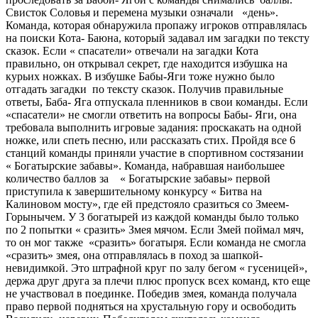
Свисток Соловья и перемена музыки означали «день».
Команда, которая обнаружила пропажу игроков отправлялась
на поиски Кота- Баюна, который задавал им загадки по тексту
сказок. Если « спасатели» отвечали на загадки Кота
правильно, он открывал секрет, где находится избушка на
курьих ножках. В избушке Бабы-Яги тоже нужно было
отгадать загадки по тексту сказок. Получив правильные
ответы, Баба- Яга отпускала пленников в свои команды. Если
«спасатели» не смогли ответить на вопросы Бабы- Яги, она
требовала выполнить игровые задания: проскакать на одной
ножке, или спеть песню, или рассказать стих. Пройдя все 6
станций команды приняли участие в спортивном состязании
« Богатырские забавы». Команда, набравшая наибольшее
количество баллов за « Богатырские забавы» первой
приступила к завершительному конкурсу « Битва на
Калиновом мосту», где ей предстояло сразиться со Змеем-
Горынычем. У 3 богатырей из каждой команды было только
по 2 попытки « сразить» Змея мячом. Если Змей поймал мяч,
то он мог также «сразить» богатыря. Если команда не смогла
«сразить» змея, она отправлялась в поход за шапкой-
невидимкой. Это штрафной круг по залу бегом « гусеницей»,
держа друг друга за плечи плюс пропуск всех команд, кто еще
не участвовал в поединке. Победив змея, команда получала
право первой подняться на хрустальную гору и освободить