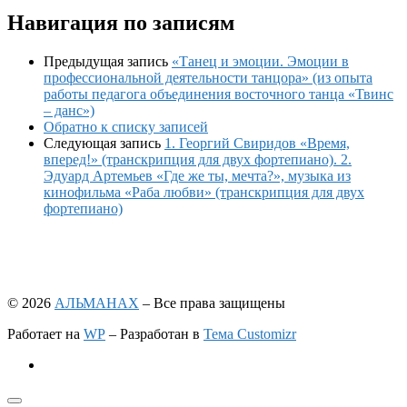
Навигация по записям
Предыдущая запись
«Танец и эмоции. Эмоции в
профессиональной деятельности танцора» (из опыта
работы педагога объединения восточного танца «Твинс
– данс»)
Обратно к списку записей
Следующая запись
1. Георгий Свиридов «Время,
вперед!» (транскрипция для двух фортепиано). 2.
Эдуард Артемьев «Где же ты, мечта?», музыка из
кинофильма «Раба любви» (транскрипция для двух
фортепиано)
© 2026
АЛЬМАНАХ
– Все права защищены
Работает на
WP
– Разработан в
Тема Customizr