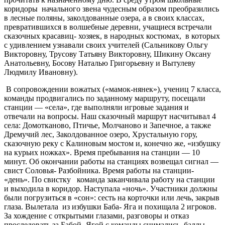
коридоры начального звена чудесным образом преобразились
в лесные поляны, заколдованные озера, а в своих классах,
превратившихся в волшебные деревни, учащиеся встречали
сказочных красавиц- хозяек, в народных костюмах, в которых
с удивлением узнавали своих учителей (Сальникову Ольгу
Викторовну, Трусову Татьяну Викторовну, Шикину Оксану
Анатольевну, Босову Наталью Григорьевну и Вытулеву
Людмилу Ивановну).
В сопровождении вожатых («мамок-нянек»), учениц 7 класса,
команды продвигались по заданному маршруту, посещали
станции — «села», где выполняли игровые задания и
отвечали на вопросы. Наш сказочный маршрут насчитывал 4
села: Домотканово, Птичье, Молчаново и Запечное, а также
Дремучий лес, Заколдованное озеро, Хрустальную гору,
сказочную реку с Калиновым мостом и, конечно же, «избушку
на курьих ножках». Время пребывания на станции — 10
минут. Об окончании работы на станциях возвещал сигнал —
свист Соловья- Разбойника. Время работы на станции-
«день». По свистку команда заканчивала работу на станции
и выходила в коридор. Наступала «ночь». Участники должны
были погрузиться в «сон»: сесть на корточки или лечь, закрыв
глаза. Вылетала из избушки Баба- Яга и похищала 2 игроков.
За хождение с открытыми глазами, разговоры и отказ
проследовать за Бабой- Ягой с команды снимались баллы.