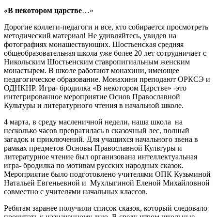
«В некотором царстве
…»
Дорогие коллеги-педагоги и все, кто собирается просмотреть
методический материал! Не удивляйтесь, увидев на
фотографиях монашествующих. Шостьенская средняя
общеобразовательная школа уже более 20 лет сотрудничает с
Никольским Шостьенским ставропигиальным женским
монастырем. В школе работают монахини, имеющее
педагогическое образование. Монахини преподают ОРКСЭ и
ОДНКНР. Игра- бродилка «В некотором Царстве» -это
интегрированное мероприятие Основ Православной
Культуры и литературного чтения в начальной школе.
4 марта, в среду масленичной недели, наша школа на
несколько часов превратилась в сказочный лес, полный
загадок и приключений. Для учащихся начального звена в
рамках предметов Основы Православной Культуры и
литературное чтение был организована интеллектуальная
игра- бродилка по мотивам русских народных сказок.
Мероприятие было подготовлено учителями ОПК Кузьминой
Натальей Евгеньевной и Мухлыгиной Еленой Михайловной
совместно с учителями начальных классов.
Ребятам заранее получили список сказок, который следовало
прочитать к назначенному дню. В среду утром школьные