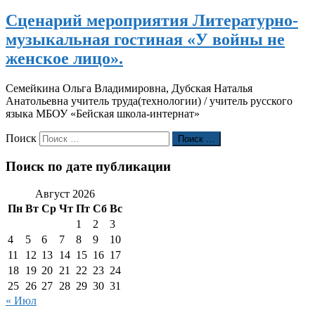
Сценарий мероприятия Литературно-
музыкальная гостиная «У войны не
женское лицо».
Семейкина Ольга Владимировна, Дубская Наталья
Анатольевна учитель труда(технологии) / учитель русского
языка МБОУ «Бейская школа-интернат»
Поиск
Поиск …
Поиск по дате публикации
Август 2026
Пн
Вт
Ср
Чт
Пт
Сб
Вс
1
2
3
4
5
6
7
8
9
10
11
12
13
14
15
16
17
18
19
20
21
22
23
24
25
26
27
28
29
30
31
« Июл