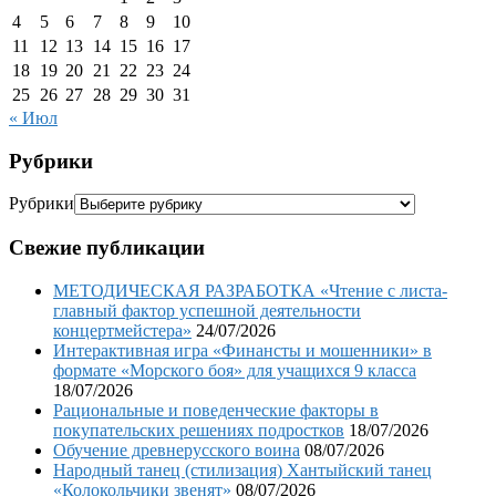
4
5
6
7
8
9
10
11
12
13
14
15
16
17
18
19
20
21
22
23
24
25
26
27
28
29
30
31
« Июл
Рубрики
Рубрики
Свежие публикации
МЕТОДИЧЕСКАЯ РАЗРАБОТКА «Чтение с листа-
главный фактор успешной деятельности
концертмейстера»
24/07/2026
Интерактивная игра «Финансты и мошенники» в
формате «Морского боя» для учащихся 9 класса
18/07/2026
Рациональные и поведенческие факторы в
покупательских решениях подростков
18/07/2026
Обучение древнерусского воина
08/07/2026
Народный танец (стилизация) Хантыйский танец
«Колокольчики звенят»
08/07/2026