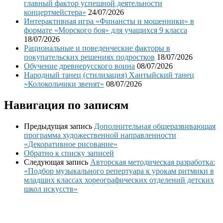
главный фактор успешной деятельности
концертмейстера»
24/07/2026
Интерактивная игра «Финансты и мошенники» в
формате «Морского боя» для учащихся 9 класса
18/07/2026
Рациональные и поведенческие факторы в
покупательских решениях подростков
18/07/2026
Обучение древнерусского воина
08/07/2026
Народный танец (стилизация) Хантыйский танец
«Колокольчики звенят»
08/07/2026
Навигация по записям
Предыдущая запись
Дополнительная общеразвивающая
программа художественной направленности
«Декоративное рисование»
Обратно к списку записей
Следующая запись
Авторская методическая разработка:
«Подбор музыкального репертуара к урокам ритмики в
младших классах хореографических отделений детских
школ искусств»