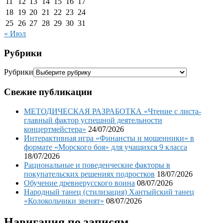
11
12
13
14
15
16
17
18
19
20
21
22
23
24
25
26
27
28
29
30
31
« Июл
Рубрики
Рубрики
Свежие публикации
МЕТОДИЧЕСКАЯ РАЗРАБОТКА «Чтение с листа-
главный фактор успешной деятельности
концертмейстера»
24/07/2026
Интерактивная игра «Финансты и мошенники» в
формате «Морского боя» для учащихся 9 класса
18/07/2026
Рациональные и поведенческие факторы в
покупательских решениях подростков
18/07/2026
Обучение древнерусского воина
08/07/2026
Народный танец (стилизация) Хантыйский танец
«Колокольчики звенят»
08/07/2026
Навигация по записям