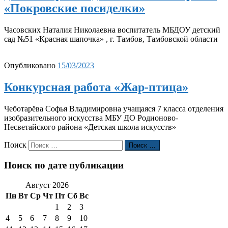
«Покровские посиделки»
Часовских Наталия Николаевна воспитатель МБДОУ детский
сад №51 «Красная шапочка» , г. Тамбов, Тамбовской области
Опубликовано
15/03/2023
Конкурсная работа «Жар-птица»
Чеботарёва Софья Владимировна учащаяся 7 класса отделения
изобразительного искусства МБУ ДО Родионово-
Несветайского района «Детская школа искусств»
Поиск
Поиск …
Поиск по дате публикации
Август 2026
Пн
Вт
Ср
Чт
Пт
Сб
Вс
1
2
3
4
5
6
7
8
9
10