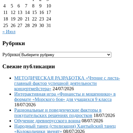
4
5
6
7
8
9
10
11
12
13
14
15
16
17
18
19
20
21
22
23
24
25
26
27
28
29
30
31
« Июл
Рубрики
Рубрики
Свежие публикации
МЕТОДИЧЕСКАЯ РАЗРАБОТКА «Чтение с листа-
главный фактор успешной деятельности
концертмейстера»
24/07/2026
Интерактивная игра «Финансты и мошенники» в
формате «Морского боя» для учащихся 9 класса
18/07/2026
Рациональные и поведенческие факторы в
покупательских решениях подростков
18/07/2026
Обучение древнерусского воина
08/07/2026
Народный танец (стилизация) Хантыйский танец
«Колокольчики звенят»
08/07/2026