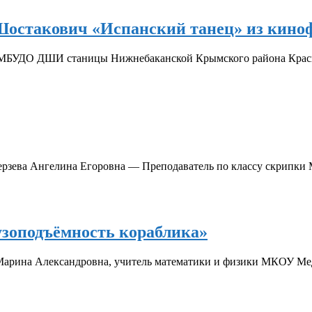
.Шостакович «Испанский танец» из кино
МБУДО ДШИ станицы Нижнебаканской Крымского района Краснодар
ерзева Ангелина Егоровна — Преподаватель по классу скрипки
рузоподъёмность кораблика»
 Марина Александровна, учитель математики и физики МКОУ М