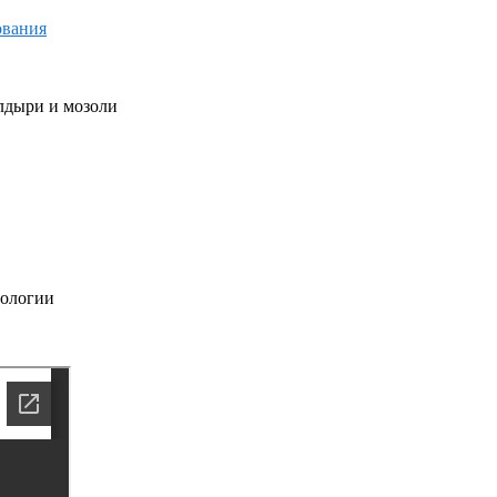
ования
лдыри и мозоли
иологии