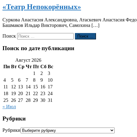
«Театр Непокорённых»
Суркова Анастасия Александровна, Атаскевич Анастасия Фед
Башмаков Ильдар Викторович, Самохина […]
Поиск
Поиск …
Поиск по дате публикации
Август 2026
Пн
Вт
Ср
Чт
Пт
Сб
Вс
1
2
3
4
5
6
7
8
9
10
11
12
13
14
15
16
17
18
19
20
21
22
23
24
25
26
27
28
29
30
31
« Июл
Рубрики
Рубрики