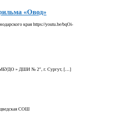
фильма «Овод»
ского края https://youtu.be/bqOi-
 МБУДО » ДШИ № 2″, г. Сургут, […]
едведская СОШ