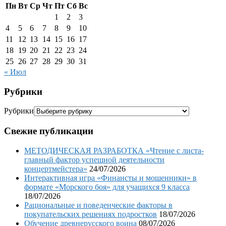
Пн
Вт
Ср
Чт
Пт
Сб
Вс
1
2
3
4
5
6
7
8
9
10
11
12
13
14
15
16
17
18
19
20
21
22
23
24
25
26
27
28
29
30
31
« Июл
Рубрики
Рубрики
Свежие публикации
МЕТОДИЧЕСКАЯ РАЗРАБОТКА «Чтение с листа-
главный фактор успешной деятельности
концертмейстера»
24/07/2026
Интерактивная игра «Финансты и мошенники» в
формате «Морского боя» для учащихся 9 класса
18/07/2026
Рациональные и поведенческие факторы в
покупательских решениях подростков
18/07/2026
Обучение древнерусского воина
08/07/2026