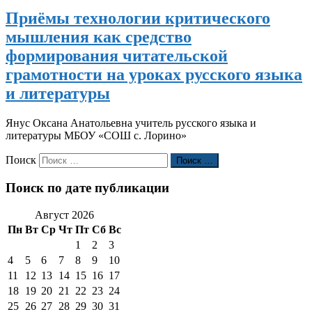
Приёмы технологии критического
мышления как средство
формирования читательской
грамотности на уроках русского языка
и литературы
Янус Оксана Анатольевна учитель русского языка и
литературы МБОУ «СОШ с. Лорино»
Поиск
Поиск …
Поиск по дате публикации
Август 2026
Пн
Вт
Ср
Чт
Пт
Сб
Вс
1
2
3
4
5
6
7
8
9
10
11
12
13
14
15
16
17
18
19
20
21
22
23
24
25
26
27
28
29
30
31