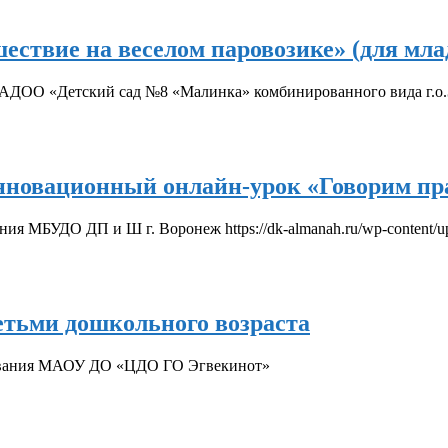
ествие на веселом паровозике» (для мла
ДОО «Детский сад №8 «Малинка» комбинированного вида г.о.З
нновационный онлайн-урок «Говорим пра
я МБУДО ДП и Ш г. Воронеж https://dk-almanah.ru/wp-content/u
детьми дошкольного возраста
зования МАОУ ДО «ЦДО ГО Эгвекинот»