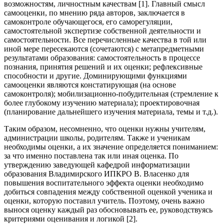
возможностям, личностным качествам [1]. Главный смысл
самооценки, по мнению ряда авторов, заключается в
самоконтроле обучающегося, его саморегуляции,
самостоятельной экспертизе собственной деятельности и
самостоятельности. Все перечисленные качества в той или
иной мере пересекаются (сочетаются) с метапредметными
результатами образования: самостоятельность в процессе
познания, принятия решений и их оценки; рефлексивные
способности и другие. Доминирующими функциями
самооценки являются констатирующая (на основе
самоконтроля); мобилизационно-побудительная (стремление к
более глубокому изучению материала); проектировочная
(планирование дальнейшего изучения материала, темы и т.д.).
Таким образом, несомненно, что оценки нужны учителям,
администрации школы, родителям. Также и ученикам
необходимы оценки, а их значение определяется пониманием:
за что именно поставлена так или иная оценка. По
утверждению заведующей кафедрой информатизации
образования Владимирского ИПКРО В. Власенко для
повышения воспитательного эффекта оценки необходимо
добиться совпадения между собственной оценкой ученика и
оценки, которую поставил учитель. Поэтому, очень важно
вынося оценку каждый раз обосновывать ее, руководствуясь
критериями оценивания и логикой [2].