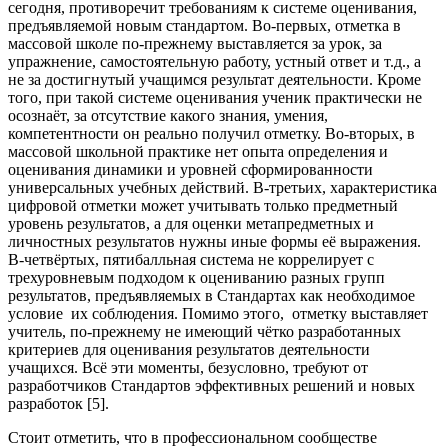
сегодня, противоречит требованиям к системе оценивания,
предъявляемой новым стандартом. Во-первых, отметка в
массовой школе по-прежнему выставляется за урок, за
упражнение, самостоятельную работу, устный ответ и т.д., а
не за достигнутый учащимся результат деятельности. Кроме
того, при такой системе оценивания ученик практически не
осознаёт, за отсутствие какого знания, умения,
компетентности он реально получил отметку. Во-вторых, в
массовой школьной практике нет опыта определения и
оценивания динамики и уровней сформированности
универсальных учебных действий. В-третьих, характеристика
цифровой отметки может учитывать только предметный
уровень результатов, а для оценки метапредметных и
личностных результатов нужны иные формы её выражения.
В-четвёртых, пятибалльная система не коррелирует с
трехуровневым подходом к оцениванию разных групп
результатов, предъявляемых в Стандартах как необходимое
условие их соблюдения. Помимо этого, отметку выставляет
учитель, по-прежнему не имеющий чётко разработанных
критериев для оценивания результатов деятельности
учащихся. Всё эти моменты, безусловно, требуют от
разработчиков Стандартов эффективных решений и новых
разработок [5].
Стоит отметить, что в профессиональном сообществе