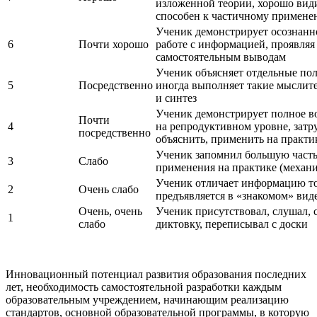
изложенной теории, хорошо види
способен к частичному примен
Ученик демонстрирует осознанн
6
Почти хорошо
работе с информацией, проявляя
самостоятельным выводам
Ученик объясняет отдельные по
5
Посредственно
иногда выполняет такие мыслите
и синтез
Ученик демонстрирует полное в
Почти
4
на репродуктивном уровне, затр
посредственно
объяснить, применить на практи
Ученик запомнил большую часть
3
Слабо
применения на практике (механ
Ученик отличает информацию тол
2
Очень слабо
предъявляется в «знакомом» вид
Очень, очень
Ученик присутствовал, слушал, 
1
слабо
диктовку, переписывал с доски
Инновационный потенциал развития образования последних
лет, необходимость самостоятельной разработки каждым
образовательным учреждением, начинающим реализацию
стандартов, основной образовательной программы, в которую