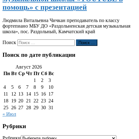
помощь» с презентацией
Людмила Витальевна Чичкан преподаватель по классу
фортепиано МБУ ДО «Раздольненская детская музыкальная
школа», пос. Раздольный, Камчатский край
Поиск
Поиск …
Поиск по дате публикации
Август 2026
Пн
Вт
Ср
Чт
Пт
Сб
Вс
1
2
3
4
5
6
7
8
9
10
11
12
13
14
15
16
17
18
19
20
21
22
23
24
25
26
27
28
29
30
31
« Июл
Рубрики
Рубрики