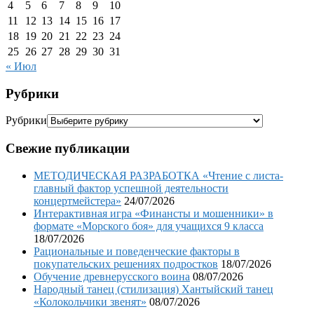
4
5
6
7
8
9
10
11
12
13
14
15
16
17
18
19
20
21
22
23
24
25
26
27
28
29
30
31
« Июл
Рубрики
Рубрики
Свежие публикации
МЕТОДИЧЕСКАЯ РАЗРАБОТКА «Чтение с листа-
главный фактор успешной деятельности
концертмейстера»
24/07/2026
Интерактивная игра «Финансты и мошенники» в
формате «Морского боя» для учащихся 9 класса
18/07/2026
Рациональные и поведенческие факторы в
покупательских решениях подростков
18/07/2026
Обучение древнерусского воина
08/07/2026
Народный танец (стилизация) Хантыйский танец
«Колокольчики звенят»
08/07/2026