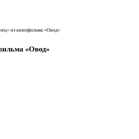
нец» из кинофильма «Овод»
фильма «Овод»