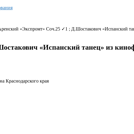
ования
Аренский «Экспромт» Соч.25 ✓1 ; Д.Шостакович «Испанский та
.Шостакович «Испанский танец» из кино
 Краснодарского края