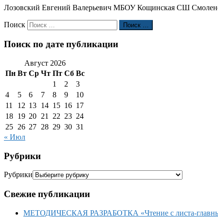
Лозовский Евгений Валерьевич МБОУ Кощинская СШ Смоленс
Поиск
Поиск …
Поиск по дате публикации
Август 2026
Пн
Вт
Ср
Чт
Пт
Сб
Вс
1
2
3
4
5
6
7
8
9
10
11
12
13
14
15
16
17
18
19
20
21
22
23
24
25
26
27
28
29
30
31
« Июл
Рубрики
Рубрики
Свежие публикации
МЕТОДИЧЕСКАЯ РАЗРАБОТКА «Чтение с листа-главный 