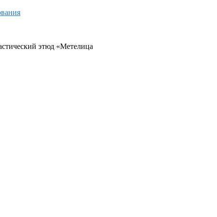
ования
астический этюд «Метелица