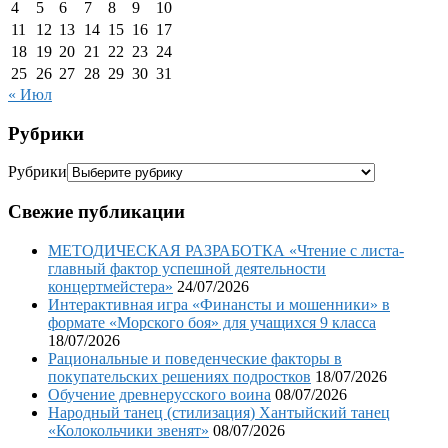
4
5
6
7
8
9
10
11
12
13
14
15
16
17
18
19
20
21
22
23
24
25
26
27
28
29
30
31
« Июл
Рубрики
Рубрики
Свежие публикации
МЕТОДИЧЕСКАЯ РАЗРАБОТКА «Чтение с листа-
главный фактор успешной деятельности
концертмейстера»
24/07/2026
Интерактивная игра «Финансты и мошенники» в
формате «Морского боя» для учащихся 9 класса
18/07/2026
Рациональные и поведенческие факторы в
покупательских решениях подростков
18/07/2026
Обучение древнерусского воина
08/07/2026
Народный танец (стилизация) Хантыйский танец
«Колокольчики звенят»
08/07/2026