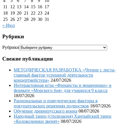
4
5
6
7
8
9
10
11
12
13
14
15
16
17
18
19
20
21
22
23
24
25
26
27
28
29
30
31
« Июл
Рубрики
Рубрики
Свежие публикации
МЕТОДИЧЕСКАЯ РАЗРАБОТКА «Чтение с листа-
главный фактор успешной деятельности
концертмейстера»
24/07/2026
Интерактивная игра «Финансты и мошенники» в
формате «Морского боя» для учащихся 9 класса
18/07/2026
Рациональные и поведенческие факторы в
покупательских решениях подростков
18/07/2026
Обучение древнерусского воина
08/07/2026
Народный танец (стилизация) Хантыйский танец
«Колокольчики звенят»
08/07/2026