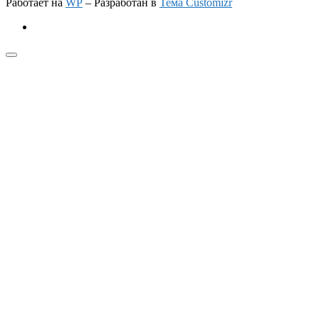
Работает на
WP
– Разработан в
Тема Customizr