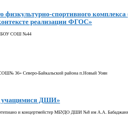
о физкультурно-спортивного комплекса 
 контексте реализации ФГОС»
ы МБОУ СОШ №44
«СОШ№ 36» Северо-Байкальский района п.Новый Уоян
 с учащимися ДШИ»
ортепиано и концертмейстер МБУДО ДШИ №8 им А.А. Бабаджанян