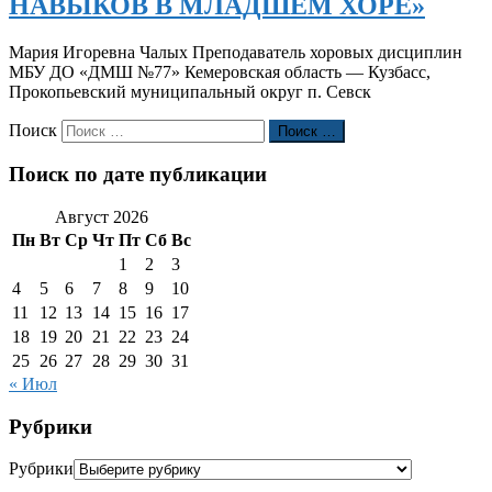
НАВЫКОВ В МЛАДШЕМ ХОРЕ»
Мария Игоревна Чалых Преподаватель хоровых дисциплин
МБУ ДО «ДМШ №77» Кемеровская область — Кузбасс,
Прокопьевский муниципальный округ п. Севск
Поиск
Поиск …
Поиск по дате публикации
Август 2026
Пн
Вт
Ср
Чт
Пт
Сб
Вс
1
2
3
4
5
6
7
8
9
10
11
12
13
14
15
16
17
18
19
20
21
22
23
24
25
26
27
28
29
30
31
« Июл
Рубрики
Рубрики