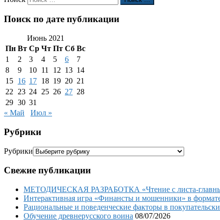
Поиск по дате публикации
Июнь 2021
Пн
Вт
Ср
Чт
Пт
Сб
Вс
1
2
3
4
5
6
7
8
9
10
11
12
13
14
15
16
17
18
19
20
21
22
23
24
25
26
27
28
29
30
31
« Май
Июл »
Рубрики
Рубрики
Свежие публикации
МЕТОДИЧЕСКАЯ РАЗРАБОТКА «Чтение с листа-главный 
Интерактивная игра «Финансты и мошенники» в формате 
Рациональные и поведенческие факторы в покупательски
Обучение древнерусского воина
08/07/2026