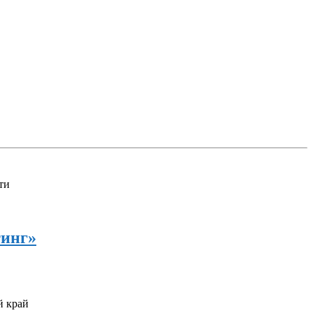
ти
тинг»
й край