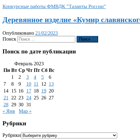
Конкурсные работы ФМВДК "Таланты России"
Деревянное изделие «Кумир славянског
Опубликовано
21/02/2023
Поиск
Поиск …
Поиск по дате публикации
Февраль 2023
Пн
Вт
Ср
Чт
Пт
Сб
Вс
1
2
3
4
5
6
7
8
9
10
11
12
13
14
15
16
17
18
19
20
21
22
23
24
25
26
27
28
29
30
31
« Янв
Мар »
Рубрики
Рубрики