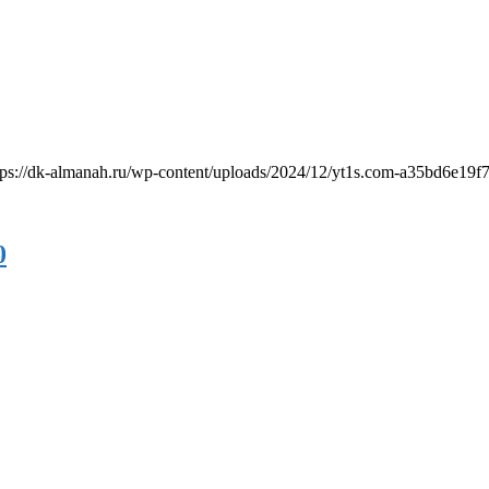
s://dk-almanah.ru/wp-content/uploads/2024/12/yt1s.com-a35bd6e1
0