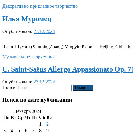
Декоративно прикладное творчество
Илья Муромец
Опубликовано
27/12/2024
Чжан Шумин (ShumingZhang) Mingyin Piano — Beijing, China http
Музыкальное творчество
C. Saint-Saëns Allergo Appassionato Op. 7
Опубликовано
27/12/2024
Поиск
Поиск …
Поиск по дате публикации
Декабрь 2024
Пн
Вт
Ср
Чт
Пт
Сб
Вс
1
2
3
4
5
6
7
8
9