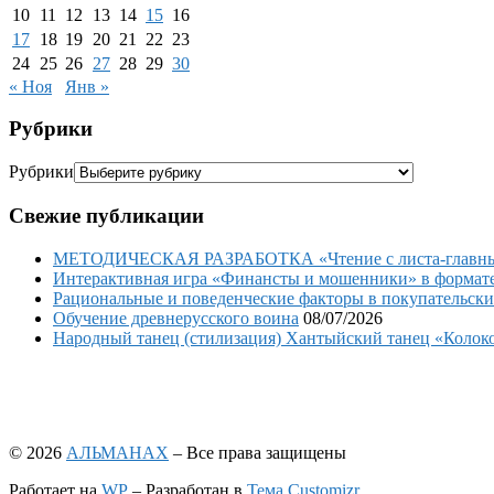
10
11
12
13
14
15
16
17
18
19
20
21
22
23
24
25
26
27
28
29
30
« Ноя
Янв »
Рубрики
Рубрики
Свежие публикации
МЕТОДИЧЕСКАЯ РАЗРАБОТКА «Чтение с листа-главный 
Интерактивная игра «Финансты и мошенники» в формате 
Рациональные и поведенческие факторы в покупательски
Обучение древнерусского воина
08/07/2026
Народный танец (стилизация) Хантыйский танец «Колоко
© 2026
АЛЬМАНАХ
– Все права защищены
Работает на
WP
– Разработан в
Тема Customizr