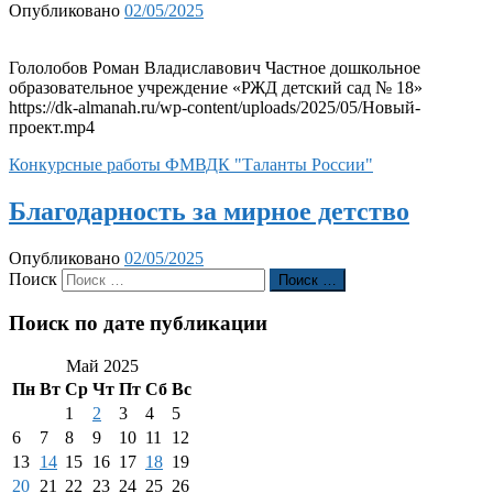
Опубликовано
02/05/2025
Гололобов Роман Владиславович Частное дошкольное
образовательное учреждение «РЖД детский сад № 18»
https://dk-almanah.ru/wp-content/uploads/2025/05/Новый-
проект.mp4
Конкурсные работы ФМВДК "Таланты России"
Благодарность за мирное детство
Опубликовано
02/05/2025
Поиск
Поиск …
Поиск по дате публикации
Май 2025
Пн
Вт
Ср
Чт
Пт
Сб
Вс
1
2
3
4
5
6
7
8
9
10
11
12
13
14
15
16
17
18
19
20
21
22
23
24
25
26