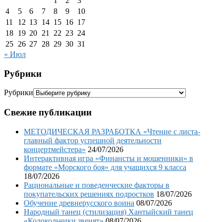
1
2
3
4
5
6
7
8
9
10
11
12
13
14
15
16
17
18
19
20
21
22
23
24
25
26
27
28
29
30
31
« Июл
Рубрики
Рубрики
Свежие публикации
МЕТОДИЧЕСКАЯ РАЗРАБОТКА «Чтение с листа-
главный фактор успешной деятельности
концертмейстера»
24/07/2026
Интерактивная игра «Финансты и мошенники» в
формате «Морского боя» для учащихся 9 класса
18/07/2026
Рациональные и поведенческие факторы в
покупательских решениях подростков
18/07/2026
Обучение древнерусского воина
08/07/2026
Народный танец (стилизация) Хантыйский танец
«Колокольчики звенят»
08/07/2026