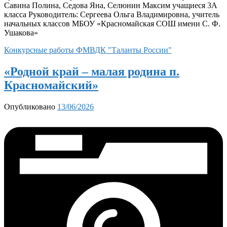
Савина Полина, Седова Яна, Селюнин Максим учащиеся 3А
класса Руководитель: Сергеева Ольга Владимировна, учитель
начальных классов МБОУ «Красномайская СОШ имени С. Ф.
Ушакова»
Конкурсные работы ФМВДК "Таланты России"
«Родной край – малая родина п.
Красномайский»
Опубликовано
13/06/2026