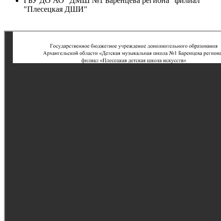
ГБУ ДО АО "ДМШ №1 Баренцева региона" филиал
"Плесецкая ДШИ"